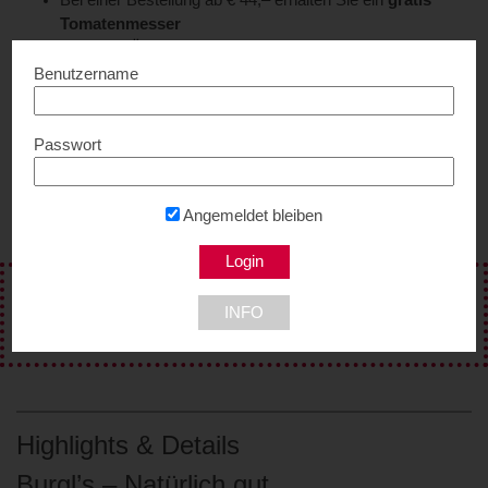
Bei einer Bestellung ab € 44,– erhalten Sie ein
gratis
Tomatenmesser
Innerhalb Österreichs versenden wir ab einem
Einkaufswert von € 29,90
portofrei
Benutzername
Sie erhalten exklusive Angebote mit attraktiven Rabatten
Ein exklusives Geburtstagsgeschenk wartet auf Sie (bei
Angabe des Geburtsdatums)
Passwort
Kauf auf Rechnung ist in unserem Onlineshop für alle
Kunden möglich
Angemeldet bleiben
Wir wünschen Ihnen viel Spaß beim Kochen und Genießen.
WICHTIG: Vor Inanspruchnahme des Vorteils ‘Regeln’
INFO
beachten!
Highlights & Details
Burgl’s – Natürlich gut