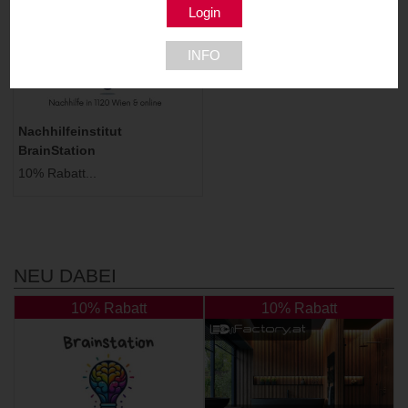
INFO
Nachhilfeinstitut
BrainStation
10% Rabatt...
NEU DABEI
10% Rabatt
10% Rabatt