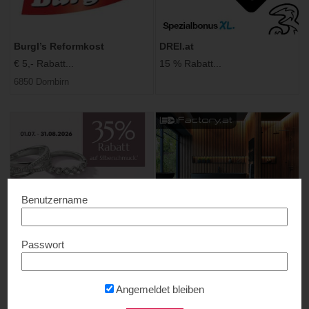
Burgl’s Reformkost
DREI.at
€ 5,- Rabatt...
15 % Rabatt...
6850 Dornbirn
Benutzername
Feichtinger Schmuckhandel
LEDFactory
Zentrale
10% Rabatt...
Passwort
Bis zu 35% Rabatt...
1210 Wien
Zu den Filialen
Angemeldet bleiben