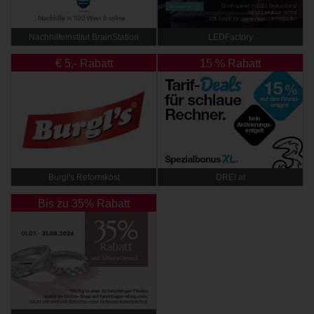
Nachhilfeinstitut BrainStation
LEDFactory
€ 5,- Rabatt
15 % Rabatt
Burgl's Reformkost
DREI.at
Bis zu 35% Rabatt