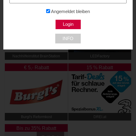
10% Rabatt
10% Rabatt
Angemeldet bleiben
INFO
Nachhilfeinstitut BrainStation
LEDFactory
€ 5,- Rabatt
15 % Rabatt
Burgl's Reformkost
DREI.at
Bis zu 35% Rabatt