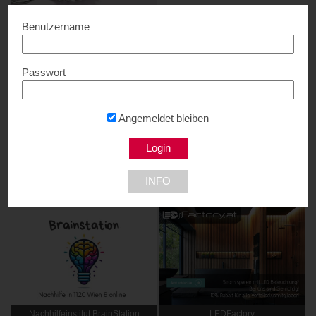
Benutzername
Feichtinger Schmuckhandel
Zentrale
Passwort
Bis zu 35% Rabatt...
Zu den Filialen
Angemeldet bleiben
NEU DABEI
INFO
10% Rabatt
10% Rabatt
Nachhilfeinstitut BrainStation
LEDFactory