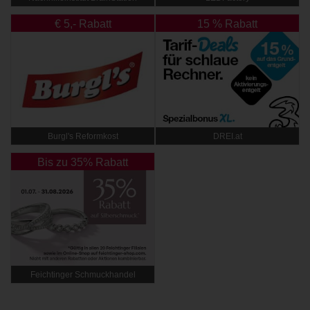
€ 5,- Rabatt
15 % Rabatt
Burgl's Reformkost
DREI.at
Bis zu 35% Rabatt
Feichtinger Schmuckhandel
Zentrale