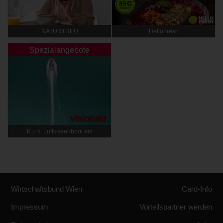
NATURTREU
HelloFresh
Spezialangebote
K.u.k. Luftkissenboot am
Wörthersee
Wirtschaftsbund Wien
Card-Info
Impressum
Vorteilspartner werden