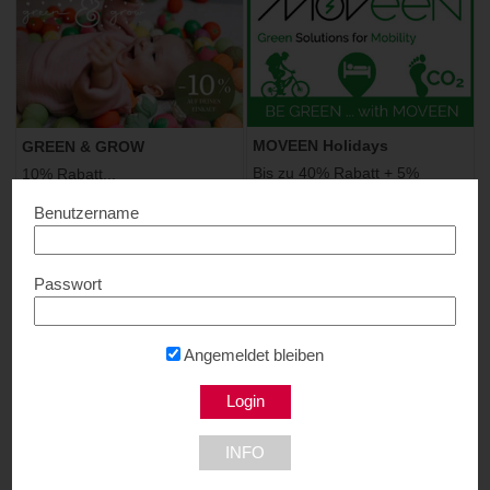
MOVEEN Holidays
GREEN & GROW
Bis zu 40% Rabatt + 5%
10% Rabatt...
Rabatt Extra...
Benutzername
Passwort
Angemeldet bleiben
STOFFTIGER Baby & Kids
WellCard – Thermen &
Shop
Hotelgutscheine
INFO
10% Rabatt...
10% Rabatt...