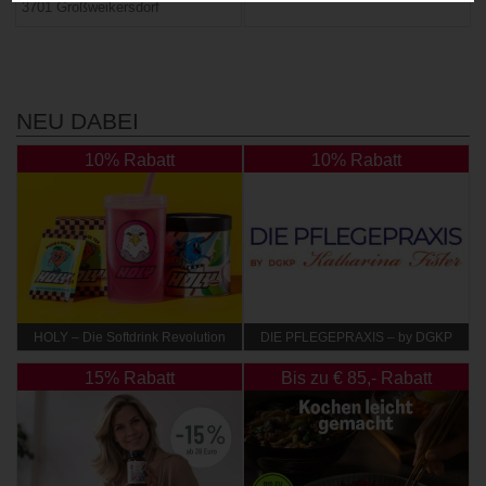
3701 Großweikersdorf
NEU DABEI
10% Rabatt
10% Rabatt
HOLY – Die Softdrink Revolution
DIE PFLEGEPRAXIS – by DGKP
Katharina Fister
15% Rabatt
Bis zu € 85,- Rabatt