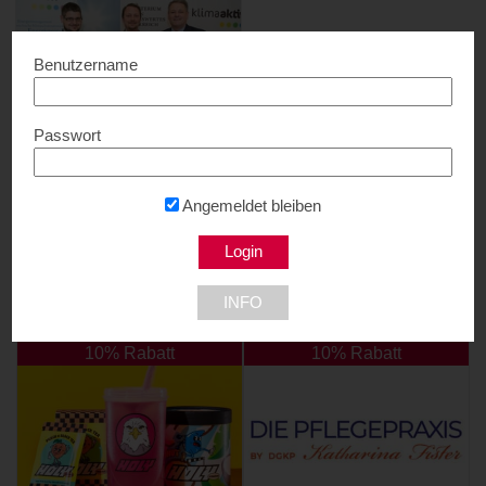
Benutzername
Passwort
Doktor Wasser
10% Rabatt...
1140 Wien
Angemeldet bleiben
INFO
NEU DABEI
10% Rabatt
10% Rabatt