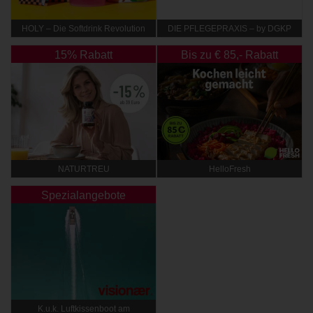
HOLY – Die Softdrink Revolution
DIE PFLEGEPRAXIS – by DGKP
Katharina Fister
15% Rabatt
Bis zu € 85,- Rabatt
NATURTREU
HelloFresh
Spezialangebote
K.u.k. Luftkissenboot am