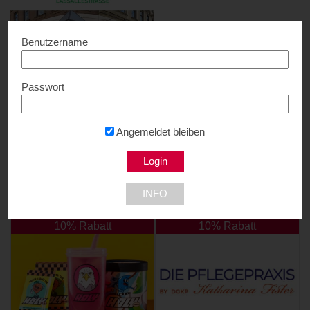
Benutzername
Passwort
Lassalle Optik
Bis zu 20% Rabatt...
1020 Wien
Angemeldet bleiben
INFO
NEU DABEI
10% Rabatt
10% Rabatt