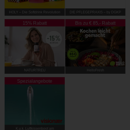
HOLY – Die Softdrink Revolution
DIE PFLEGEPRAXIS – by DGKP
Katharina Fister
15% Rabatt
Bis zu € 85,- Rabatt
NATURTREU
HelloFresh
Spezialangebote
K.u.k. Luftkissenboot am