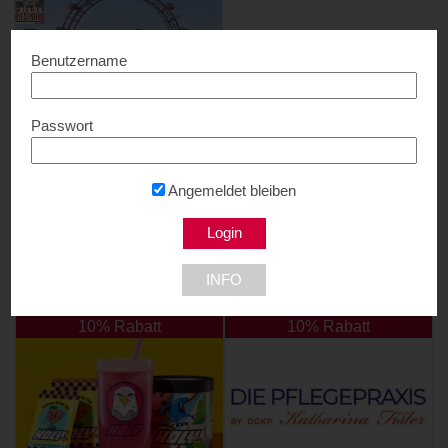
Benutzername
Passwort
Wiener Riesenrad
20% Rabatt...
1020 Wien
Angemeldet bleiben
INFO
NEU DABEI
10% Rabatt
10% Rabatt