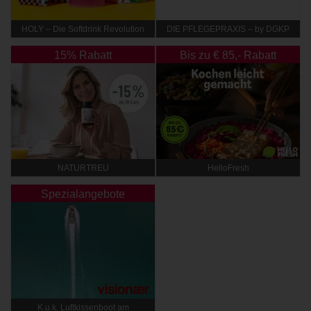
HOLY – Die Softdrink Revolution
DIE PFLEGEPRAXIS – by DGKP
Katharina Fister
15% Rabatt
Bis zu € 85,- Rabatt
NATURTREU
HelloFresh
Spezialangebote
K.u.k. Luftkissenboot am