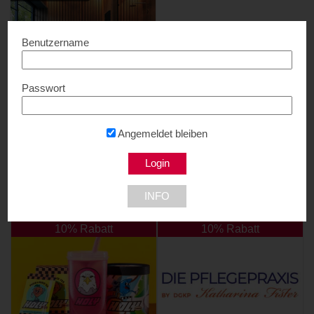
Benutzername
Passwort
LEDFactory
10% Rabatt...
1210 Wien
Angemeldet bleiben
INFO
NEU DABEI
10% Rabatt
10% Rabatt