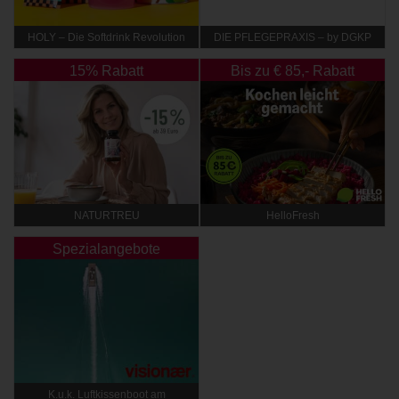
HOLY – Die Softdrink Revolution
DIE PFLEGEPRAXIS – by DGKP
Katharina Fister
15% Rabatt
Bis zu € 85,- Rabatt
NATURTREU
HelloFresh
Spezialangebote
K.u.k. Luftkissenboot am