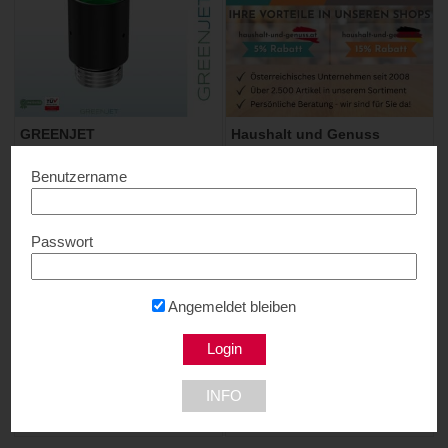
GREENJET
Haushalt und Genuss
10% Rabatt...
Bis zu 15% Rabatt...
Benutzername
Passwort
Angemeldet bleiben
KÄRCHER
Melitta®
25% Rabatt...
30% Rabatt...
INFO
1220 Wien
5020 Salzburg