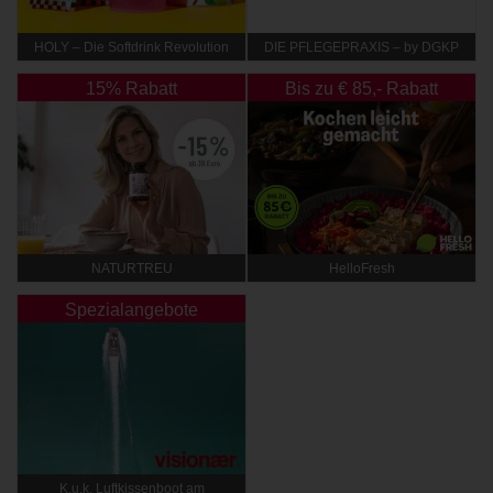
HOLY – Die Softdrink Revolution
DIE PFLEGEPRAXIS – by DGKP
Katharina Fister
15% Rabatt
Bis zu € 85,- Rabatt
NATURTREU
HelloFresh
Spezialangebote
K.u.k. Luftkissenboot am