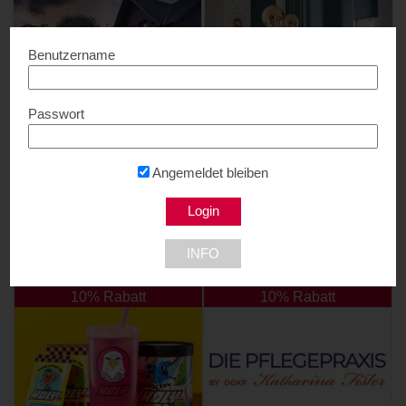
Benutzername
Passwort
VENDECO Sonnen- und
Sunkeeper
Insektenschutz nach Maß
15% Rabatt...
10% Rabatt...
8077 Gössendorf
Angemeldet bleiben
INFO
NEU DABEI
10% Rabatt
10% Rabatt